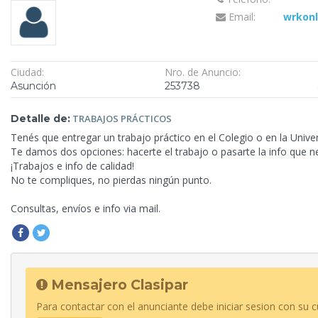
Email:
wrkon
Ciudad:
Nro. de Anuncio:
Asunción
253738
Detalle de:
TRABAJOS
PRÁCTICOS
Tenés que entregar un trabajo práctico en el Colegio o en la Univ
Te damos dos opciones: hacerte el trabajo o pasarte la
info que n
¡Trabajos e info de calidad!
No te compliques, no pierdas ningún punto.
Consultas, envíos e info via mail.
Mensajero Clasipar
Para contactar con el anunciante debe iniciar sesion con su c