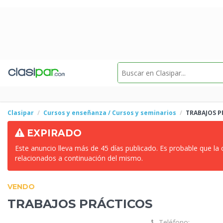
Clasipar
Cursos y enseñanza / Cursos y seminarios
TRABAJOS
P
EXPIRADO
Este anuncio lleva más de 45 días publicado. Es probable que la
relacionados a continuación del mismo.
VENDO
TRABAJOS
PRÁCTICOS
Teléfono: