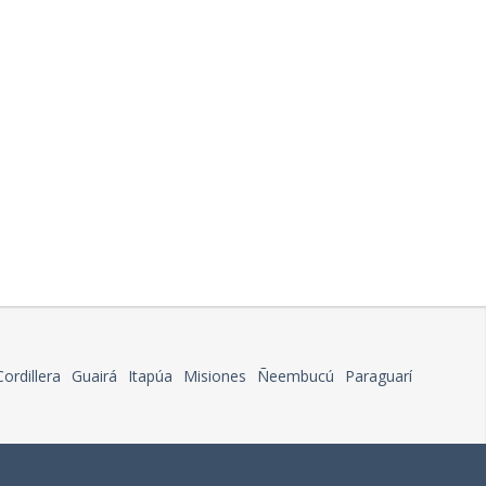
Cordillera
Guairá
Itapúa
Misiones
Ñeembucú
Paraguarí