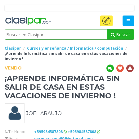
Buscar
Clasipar
Cursos y enseñanza / Informática / computación
¡Aprende Informática sin salir de casa en estas vacaciones
de
invierno !
VENDO
¡APRENDE INFORMÁTICA SIN
SALIR DE CASA EN ESTAS
VACACIONES
DE INVIERNO !
JOEL ARAUJO
Teléfono:
+595984587808
+595984587808
Email:
sergioaraujo90@hotmail.com