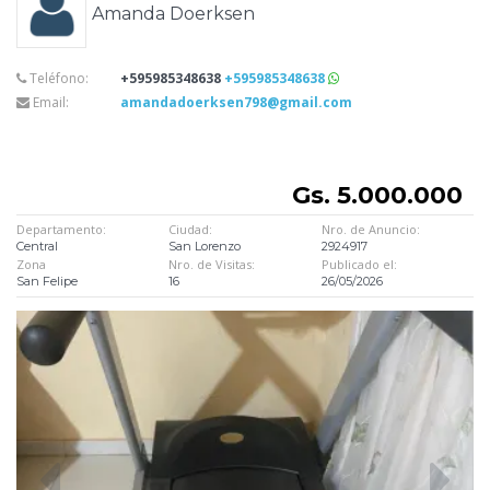
Amanda Doerksen
Teléfono:
+595985348638
+595985348638
Email:
amandadoerksen798@gmail.com
Gs. 5.000.000
Departamento:
Ciudad:
Nro. de Anuncio:
Central
San Lorenzo
2924917
Zona
Nro. de Visitas:
Publicado el:
San Felipe
16
26/05/2026