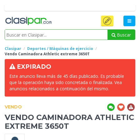
Buscar
Clasipar
Deportes / Máquinas de ejercicio
Vendo Caminadora Athletic extreme
3650T
EXPIRADO
Este anuncio lleva más de 45 días publicado. Es probable
que la operación haya sido concretada o finalizada. Vea
anuncios relacionados a continuación del mismo.
VENDO
VENDO CAMINADORA ATHLETIC
EXTREME
3650T