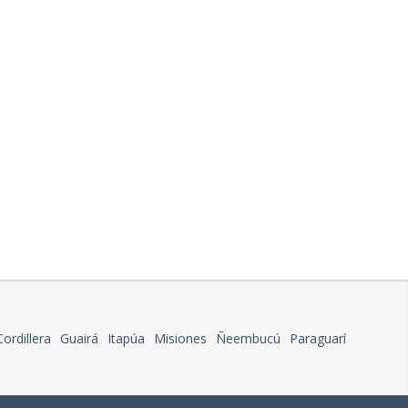
Cordillera
Guairá
Itapúa
Misiones
Ñeembucú
Paraguarí