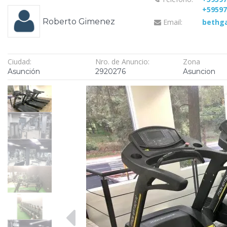
+5959
Roberto Gimenez
Email:
bethg
Ciudad:
Nro. de Anuncio:
Zona
Asunción
2920276
Asuncion