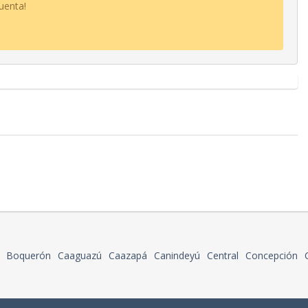
uenta!
Boquerón
Caaguazú
Caazapá
Canindeyú
Central
Concepción