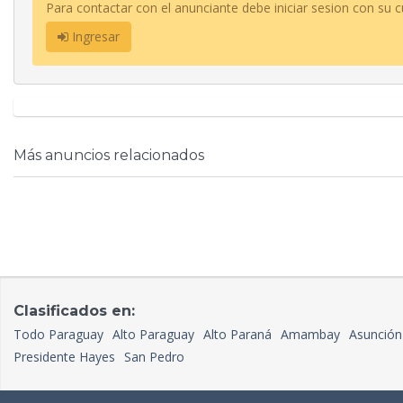
Para contactar con el anunciante debe iniciar sesion con su c
Ingresar
Más anuncios relacionados
Clasificados en:
Todo Paraguay
Alto Paraguay
Alto Paraná
Amambay
Asunción
Presidente Hayes
San Pedro