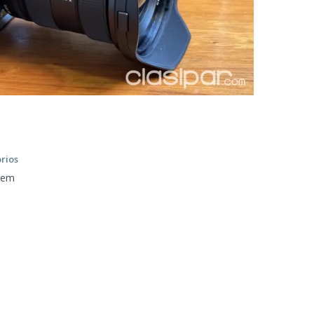
orios
tem