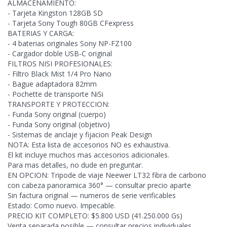
ALMACENAMIENTO:
- Tarjeta Kingston 128GB SD
- Tarjeta Sony Tough 80GB CFexpress
BATERIAS Y CARGA:
- 4 baterias originales Sony NP-FZ100
- Cargador doble USB-C original
FILTROS NISI PROFESIONALES:
- Filtro Black Mist 1/4 Pro Nano
- Bague adaptadora 82mm
- Pochette de transporte NiSi
TRANSPORTE Y PROTECCION:
- Funda Sony original (cuerpo)
- Funda Sony original (objetivo)
- Sistemas de anclaje y fijacion Peak Design
NOTA: Esta lista de accesorios NO es exhaustiva.
El kit incluye muchos mas accesorios adicionales.
Para mas detalles, no dude en preguntar.
EN OPCION: Tripode de viaje Neewer LT32 fibra de carbono
con cabeza panoramica 360° — consultar precio aparte
Sin
factura original — numeros de serie verificables
Estado: Como nuevo. Impecable.
PRECIO KIT COMPLETO: $5.800 USD (41.250.000 Gs)
Venta separada posible — consultar precios individuales