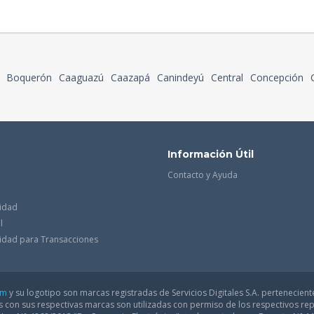
Boquerón
Caaguazú
Caazapá
Canindeyú
Central
Concepción
Información Útil
Contacto y Ayuda
cidad
l
acidad para Transacciones
om
y su logotipo son marcas registradas de Servicios Digitales S.A. pertenecient
con sus respectivas marcas son utilizadas con permiso de los respectivos rep