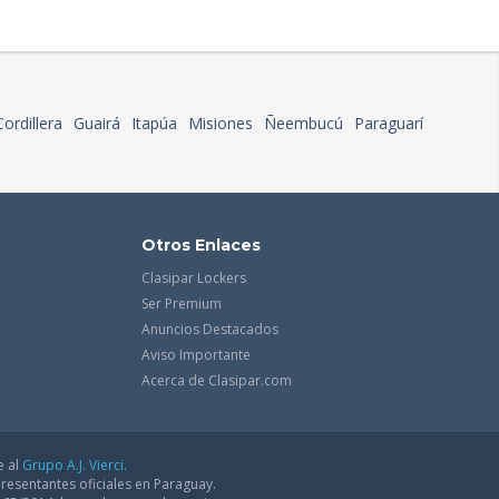
Cordillera
Guairá
Itapúa
Misiones
Ñeembucú
Paraguarí
Otros Enlaces
Clasipar Lockers
Ser Premium
Anuncios Destacados
Aviso Importante
Acerca de Clasipar.com
e al
Grupo A.J. Vierci.
resentantes oficiales en Paraguay.