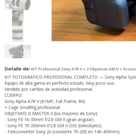
Detalle de:
KIT
Profesional Sony A7R V + 2 Objetivos GM II + Acces
KIT FOTOGRAFICO PROFESIONAL COMPLETO — Sony Alpha Sys
Equipo de alta gama en perfecto estado. Muy poco uso.
Vendido por cambio de actividad profesional.
CUERPO:
Sony Alpha A7R V (61MP, Full Frame, 8K)
+ Cage SmallRig profesional
OBJETIVOS G MASTER II (los mejores de Sony):
- Sony FE 16-35mm f/2.8 GM II (gran angular)
- Sony FE 70-200mm f/2.8 GM II OSS (teleobjeto)
- Teleconverter Sony 2x (convierte 70-200 en 140-400mm)