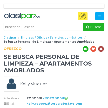
Buscar
Clasipar
Empleos / Oficios / Servicios domésticos
Se busca Personal de
Limpieza – Apartamentos Amoblados
OFREZCO
SE BUSCA PERSONAL DE
LIMPIEZA – APARTAMENTOS
AMOBLADOS
Kelly Vasquez
Teléfono:
971501068
+595971501068
Email:
kelly.vasquez@corporatestays.com