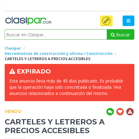
Buscar
Clasipar
Herramientas de construcción y oficina / Construcción
CARTELES Y LETREROS
A PRECIOS ACCESIBLES
EXPIRADO
Este anuncio lleva más de 45 días publicado. Es probable
que la operación haya sido concretada o finalizada. Vea
anuncios relacionados a continuación del mismo.
VENDO
CARTELES Y LETREROS
A
PRECIOS ACCESIBLES