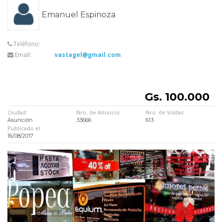
Emanuel Espinoza
Teléfono:
Email:
vastagel@gmail.com
Gs. 100.000
Ciudad:
Nro. de Anuncio:
Nro. de Visitas:
Asunción
33666
613
Publicado el:
16/08/2017