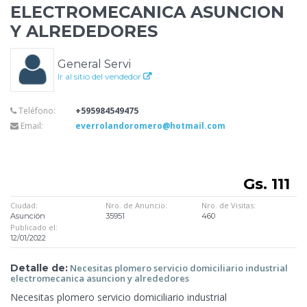
ELECTROMECANICA ASUNCION
Y ALREDEDORES
General Servi
Ir al sitio del vendedor
Teléfono:
+595984549475
Email:
everrolandoromero@hotmail.com
Gs. 111
Ciudad:
Nro. de Anuncio:
Nro. de Visitas:
Asunción
35951
460
Publicado el:
12/01/2022
Detalle de:
Necesitas plomero servicio
domiciliario industrial
electromecanica asuncion y alrededores
Necesitas
plomero servicio domiciliario industrial