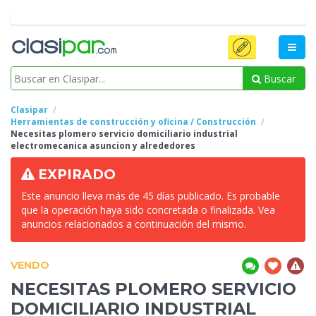
Buscar
Clasipar
Herramientas de construcción y oficina / Construcción
Necesitas plomero servicio
domiciliario industrial
electromecanica asuncion y alrededores
EXPIRADO
Este anuncio lleva más de 45 días publicado. Es probable
que la operación haya sido concretada o finalizada. Vea
anuncios relacionados a continuación del mismo.
VENDO
NECESITAS PLOMERO SERVICIO
DOMICILIARIO INDUSTRIAL