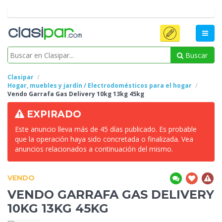
Buscar
Clasipar
Hogar, muebles y jardín / Electrodomésticos para el hogar
Vendo Garrafa Gas Delivery 10kg
13kg 45kg
EXPIRADO
Este anuncio lleva más de 45 días publicado. Es probable
que la operación haya sido concretada o finalizada. Vea
anuncios relacionados a continuación del mismo.
VENDO
VENDO GARRAFA GAS DELIVERY
10KG
13KG 45KG