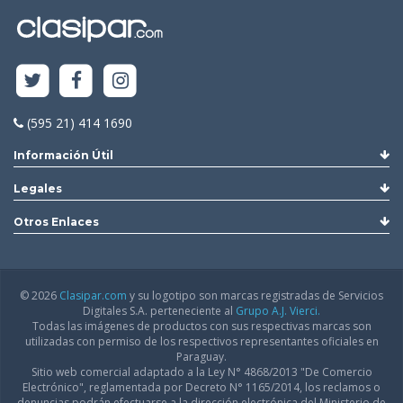
(595 21) 414 1690
Información Útil
Legales
Otros Enlaces
© 2026
Clasipar.com
y su logotipo son marcas registradas de Servicios
Digitales S.A. perteneciente al
Grupo A.J. Vierci.
Todas las imágenes de productos con sus respectivas marcas son
utilizadas con permiso de los respectivos representantes oficiales en
Paraguay.
Sitio web comercial adaptado a la Ley N° 4868/2013 "De Comercio
Electrónico", reglamentada por Decreto N° 1165/2014, los reclamos o
denuncias podrán efectuarse a la dirección electrónica del Ministerio de