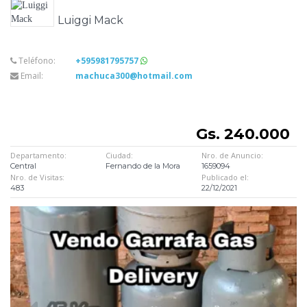
Luiggi Mack
Teléfono:
+595981795757
Email:
machuca300@hotmail.com
Gs. 240.000
Departamento:
Ciudad:
Nro. de Anuncio:
Central
Fernando de la Mora
1659094
Nro. de Visitas:
Publicado el:
483
22/12/2021