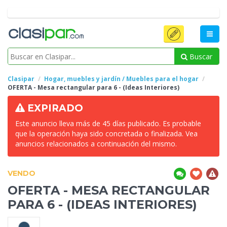
Buscar
Clasipar
Hogar, muebles y jardín / Muebles para el hogar
OFERTA
- Mesa rectangular para 6 - (Ideas Interiores)
EXPIRADO
Este anuncio lleva más de 45 días publicado. Es probable
que la operación haya sido concretada o finalizada. Vea
anuncios relacionados a continuación del mismo.
VENDO
OFERTA
- MESA RECTANGULAR
PARA 6 - (IDEAS INTERIORES)