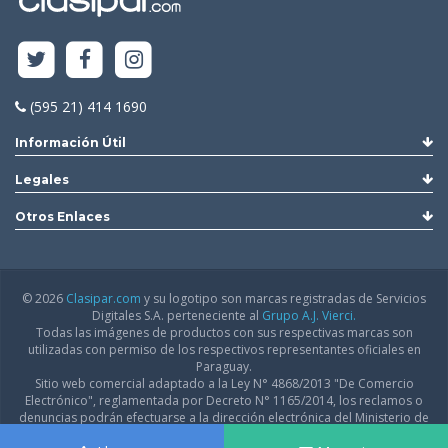
(595 21) 414 1690
Información Útil
Legales
Otros Enlaces
© 2026
Clasipar.com
y su logotipo son marcas registradas de Servicios
Digitales S.A. perteneciente al
Grupo A.J. Vierci.
Todas las imágenes de productos con sus respectivas marcas son
utilizadas con permiso de los respectivos representantes oficiales en
Paraguay.
Sitio web comercial adaptado a la Ley N° 4868/2013 "De Comercio
Electrónico", reglamentada por Decreto N° 1165/2014, los reclamos o
denuncias podrán efectuarse a la dirección electrónica del Ministerio de
Industria y Comercio:
infodgfdce@mic.gov.py