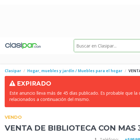
Clasipar
Hogar, muebles y jardín / Muebles para el hogar
VENTA
EXPIRADO
Este anuncio lleva más de 45 días publicado. Es probable que la
relacionados a continuación del mismo.
VENDO
VENTA DE BIBLIOTECA CON MAS
Teléfono:
+5959