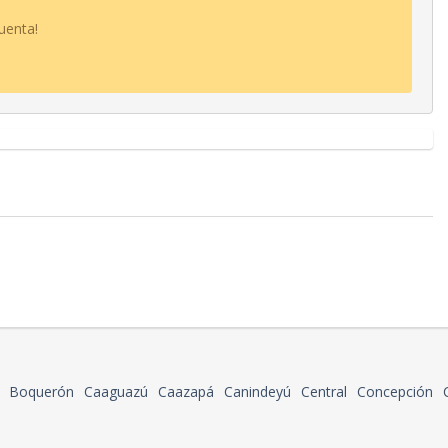
uenta!
Boquerón
Caaguazú
Caazapá
Canindeyú
Central
Concepción