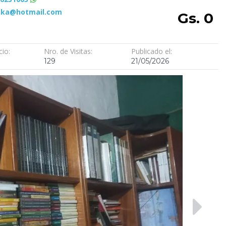
nka@hotmail.com
Gs. 0
cio:
Nro. de Visitas:
Publicado el:
129
21/05/2026