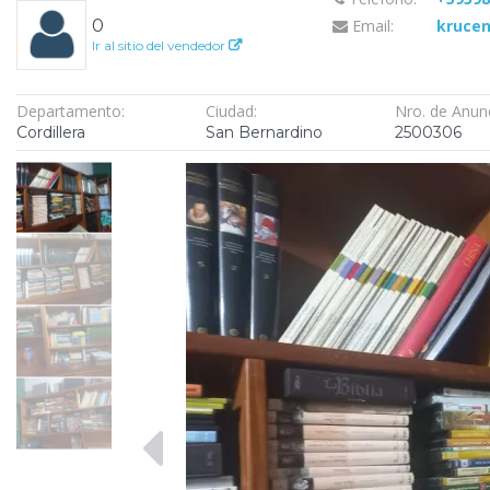
0
Email:
kruce
Ir al sitio del vendedor
Departamento:
Ciudad:
Nro. de Anun
Cordillera
San Bernardino
2500306