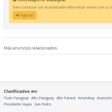
Para contactar con el anunciante debe iniciar sesion con su c
Ingresar
Más anuncios relacionados
Clasificados en:
Todo Paraguay
Alto Paraguay
Alto Paraná
Amambay
Asunción
Presidente Hayes
San Pedro