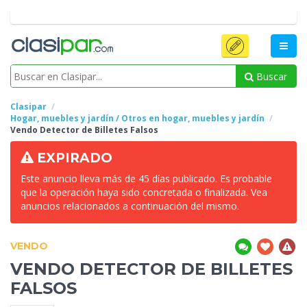
Buscar
Clasipar
Hogar, muebles y jardín / Otros en hogar, muebles y jardín
Vendo Detector
de Billetes Falsos
EXPIRADO
Este anuncio lleva más de 45 días publicado. Es probable
que la operación haya sido concretada o finalizada. Vea
anuncios relacionados a continuación del mismo.
VENDO
VENDO DETECTOR
DE BILLETES
FALSOS