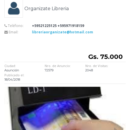
Organizate Libreria
Teléfono:
+59521225125 +595971918159
Email:
libreriaorganizate@hotmail.com
Gs. 75.000
Ciudad:
Nro. de Anuncio:
Nro. de Visitas:
Asunción
72579
2048
Publicado el:
18/04/2018