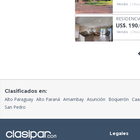
Vendo
| Ofrec
RESIDENCI
US$. 190
Vendo
| Ofrec
Clasificados en:
Alto Paraguay
Alto Paraná
Amambay
Asunción
Boquerón
Caa
San Pedro
Legales