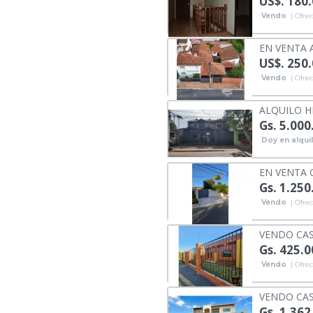
US$. 180
Vendo
| Ofrec
EN VENTA 
US$. 250
Vendo
| Ofrec
ALQUILO H
Gs. 5.000
Doy en alqui
EN VENTA 
Gs. 1.250
Vendo
| Ofrec
VENDO CAS
Gs. 425.
Vendo
| Ofrec
VENDO CAS
Gs. 1.362