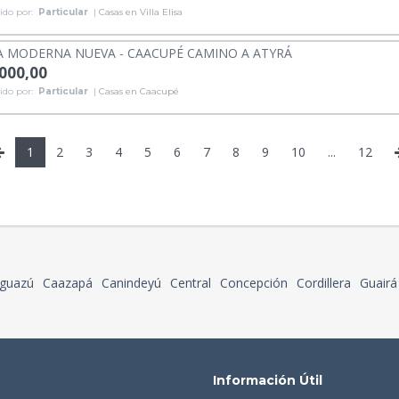
ido por:
Particular
|
Casas en Villa Elisa
A MODERNA NUEVA - CAACUPÉ CAMINO A ATYRÁ
.000,00
ido por:
Particular
|
Casas en Caacupé
1
2
3
4
5
6
7
8
9
10
...
12
guazú
Caazapá
Canindeyú
Central
Concepción
Cordillera
Guairá
Información Útil