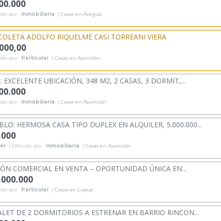
000.000
ido por:
Inmobiliaria
|
Casas en Areguá
COLETA ADOLFO RIQUELME CASI TORREANI VIERA
.000,00
ido por:
Particular
|
Casas en Asunción
 EXCELENTE UBICACIÓN, 348 M2, 2 CASAS, 3 DORMIT,...
000.000
ido por:
Inmobiliaria
|
Casas en Asunción
LO: HERMOSA CASA TIPO DUPLEX EN ALQUILER, 5.000.000...
.000
ler
| Ofrecido por:
Inmobiliaria
|
Casas en Asunción
LÓN COMERCIAL EN VENTA – OPORTUNIDAD ÚNICA EN...
.000.000
ido por:
Particular
|
Casas en Luque
LET DE 2 DORMITORIOS A ESTRENAR EN BARRIO RINCON...