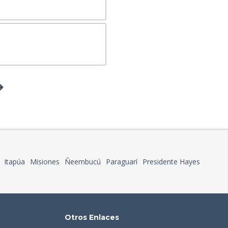
Itapúa
Misiones
Ñeembucú
Paraguarí
Presidente Hayes
Otros Enlaces