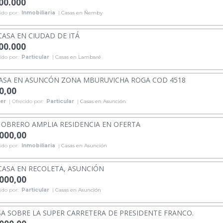
000.000
ido por:
Inmobiliaria
|
Casas en Ñemby
CASA EN CIUDAD DE ITÁ
000.000
ido por:
Particular
|
Casas en Lambaré
ASA EN ASUNCÓN ZONA MBURUVICHA ROGA COD 4518
0,00
ler
| Ofrecido por:
Particular
|
Casas en Asunción
 OBRERO AMPLIA RESIDENCIA EN OFERTA
.000,00
ido por:
Inmobiliaria
|
Casas en Asunción
CASA EN RECOLETA, ASUNCIÓN
.000,00
ido por:
Particular
|
Casas en Asunción
A SOBRE LA SUPER CARRETERA DE PRESIDENTE FRANCO.