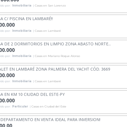
ido por:
Inmobiliaria
|
Casas en San Lorenzo
A C/ PISCINA EN LAMBARÉ!!
000.000
ido por:
Inmobiliaria
|
Casas en Lambaré
A DE 2 DORMITORIOS EN LIMPIO ZONA ABASTO NORTE...
000.000
ido por:
Inmobiliaria
|
Casas en Mariano Roque Alonso
LET EN LAMBARÉ ZONA PALMERA DEL YACHT CÓD. 3669
000.000
ido por:
Inmobiliaria
|
Casas en Lambaré
A EN KM 10 CIUDAD DEL ESTE-PY
000.000
ido por:
Particular
|
Casas en Ciudad del Este
EPARTAMENTO EN VENTA IDEAL PARA INVERSION!
000,00