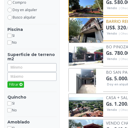
Gs. 580.
Compro
Vendo
| Ofrec
Doy en alquiler
Busco alquilar
BARRIO RE
US$. 320
Piscina
Vendo
| Ofrec
SI
No
BO PINOZA:
Gs. 780.
Superficie de terreno
m2
Vendo
| Ofrec
BO SAN PAB
Gs. 5.000
Filtrar
Doy en alqui
Quincho
CASA + SA
Gs. 1.200
SI
No
Vendo
| Ofrec
Amoblado
VENDO CHA