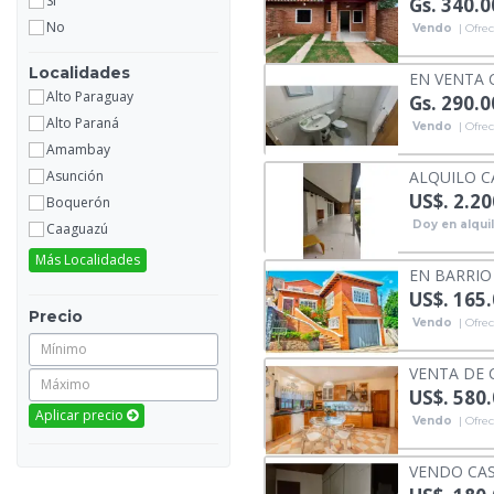
SI
Gs. 340.
No
Vendo
| Ofrec
Localidades
EN VENTA 
Alto Paraguay
Gs. 290.
Alto Paraná
Vendo
| Ofrec
Amambay
ALQUILO C
Asunción
US$. 2.20
Boquerón
Doy en alqui
Caaguazú
Más Localidades
EN BARRIO
US$. 165
Precio
Vendo
| Ofrec
VENTA DE 
US$. 580
Aplicar precio
Vendo
| Ofrec
VENDO CAS