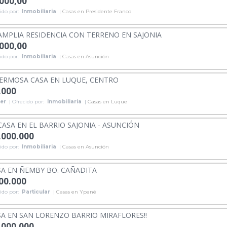
.000,00
ido por:
Inmobiliaria
|
Casas en Presidente Franco
AMPLIA RESIDENCIA CON TERRENO EN SAJONIA
.000,00
ido por:
Inmobiliaria
|
Casas en Asunción
ERMOSA CASA EN LUQUE, CENTRO
.000
ler
| Ofrecido por:
Inmobiliaria
|
Casas en Luque
CASA EN EL BARRIO SAJONIA - ASUNCIÓN
.000.000
ido por:
Inmobiliaria
|
Casas en Asunción
A EN ÑEMBY BO. CAÑADITA
000.000
ido por:
Particular
|
Casas en Ypané
A EN SAN LORENZO BARRIO MIRAFLORES!!
.000.000