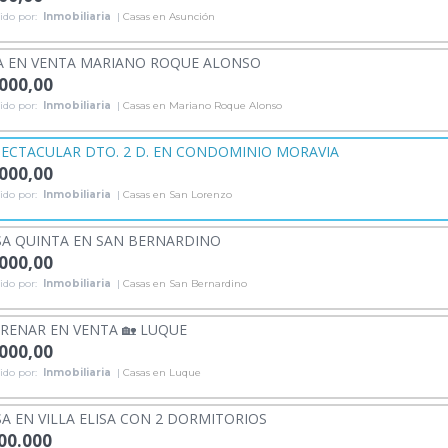
ido por:
Inmobiliaria
|
Casas en Asunción
A EN VENTA MARIANO ROQUE ALONSO
.000,00
ido por:
Inmobiliaria
|
Casas en Mariano Roque Alonso
ECTACULAR DTO. 2 D. EN CONDOMINIO MORAVIA
.000,00
ido por:
Inmobiliaria
|
Casas en San Lorenzo
A QUINTA EN SAN BERNARDINO
.000,00
ido por:
Inmobiliaria
|
Casas en San Bernardino
TRENAR EN VENTA 🏡 LUQUE
.000,00
ido por:
Inmobiliaria
|
Casas en Luque
A EN VILLA ELISA CON 2 DORMITORIOS
000.000