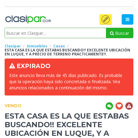
Buscar
Clasipar
Inmuebles
Casas
ESTA CASA ES LA QUE ESTABAS BUSCANDO!! EXCELENTE UBICACIÓN
EN LUQUE, Y A PRECIO DE TERRENO PRACTICAMENTE!!.
EXPIRADO
Este anuncio lleva más de 45 días publicado. Es probable
que la operación haya sido concretada o finalizada. Vea
anuncios relacionados a continuación del mismo.
VENDO
ESTA
CASA ES LA QUE ESTABAS
BUSCANDO!! EXCELENTE
UBICACIÓN EN LUQUE, Y A