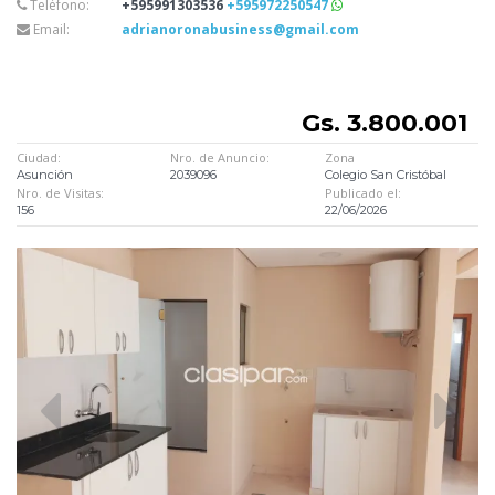
Teléfono:
+595991303536
+595972250547
Email:
adrianoronabusiness@gmail.com
Gs. 3.800.001
Ciudad:
Nro. de Anuncio:
Zona
Asunción
2039096
Colegio San Cristóbal
Nro. de Visitas:
Publicado el:
156
22/06/2026