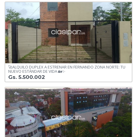
🚀ALQUILO DUPLEX A ESTRENAR EN FERNANDO ZONA NORTE: TU
NUEVO ESTÁNDAR DE VIDA 🏡✨
Gs. 5.500.002