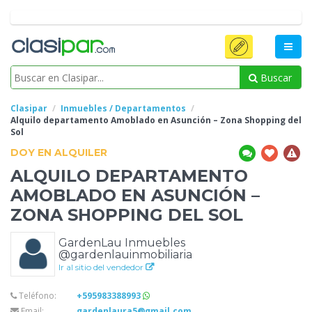
Buscar
Clasipar
Inmuebles / Departamentos
Alquilo departamento Amoblado en
Asunción – Zona Shopping del
Sol
DOY EN ALQUILER
ALQUILO DEPARTAMENTO
AMOBLADO EN
ASUNCIÓN –
ZONA SHOPPING DEL SOL
GardenLau Inmuebles
@gardenlauinmobiliaria
Ir al sitio del vendedor
Teléfono:
+595983388993
Email:
gardenlaura5@gmail.com