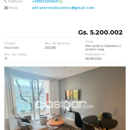
Teléfono:
+595972250547
Email:
adrianoronabusiness@gmail.com
Gs. 5.200.002
Zona
Ciudad:
Nro. de Anuncio:
Bernardino Caballero c/
Asunción
2912282
Antolin Irala
Nro. de Visitas:
Publicado el:
31
06/08/2026