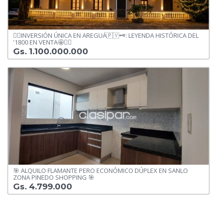
🧙‍♂️INVERSIÓN ÚNICA EN AREGUÁ🇵🇾🗝: LEYENDA HISTÓRICA DEL
'1800 EN VENTA🤩🧙‍♂️
Gs. 1.100.000.000
🎯 ALQUILO FLAMANTE PERO ECONÓMICO DÚPLEX EN SANLO
ZONA PINEDO SHOPPING 🎯
Gs. 4.799.000