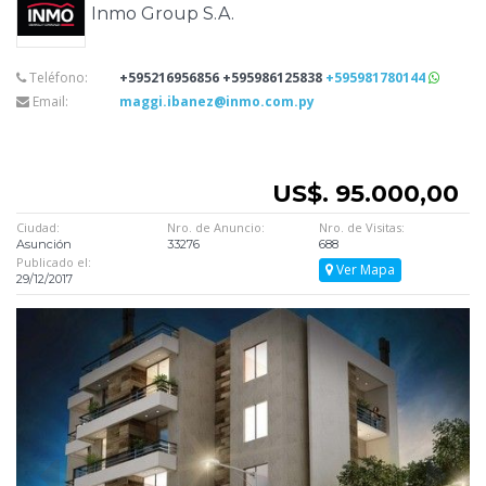
Inmo Group S.A.
Teléfono:
+595216956856 +595986125838
+595981780144
Email:
maggi.ibanez@inmo.com.py
US$. 95.000,00
Ciudad:
Nro. de Anuncio:
Nro. de Visitas:
Asunción
33276
688
Publicado el:
Ver Mapa
29/12/2017