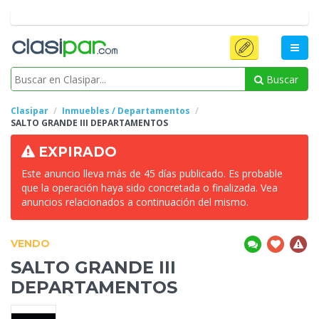
Buscar
Clasipar
Inmuebles / Departamentos
SALTO
GRANDE III DEPARTAMENTOS
EXPIRADO
Este anuncio lleva más de 45 días publicado. Es probable
que la operación haya sido concretada o finalizada. Vea
anuncios relacionados a continuación del mismo.
VENDO
SALTO
GRANDE III
DEPARTAMENTOS