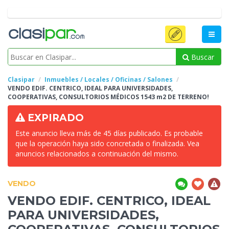
Buscar
Clasipar
Inmuebles / Locales / Oficinas / Salones
VENDO EDIF. CENTRICO, IDEAL PARA UNIVERSIDADES,
COOPERATIVAS, CONSULTORIOS
MÉDICOS 1543 m2 DE TERRENO!
EXPIRADO
Este anuncio lleva más de 45 días publicado. Es probable
que la operación haya sido concretada o finalizada. Vea
anuncios relacionados a continuación del mismo.
VENDO
VENDO EDIF. CENTRICO, IDEAL
PARA UNIVERSIDADES,