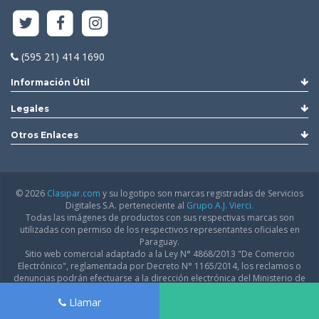
(595 21) 414 1690
Información Útil
Legales
Otros Enlaces
© 2026
Clasipar.com
y su logotipo son marcas registradas de Servicios
Digitales S.A. perteneciente al
Grupo A.J. Vierci.
Todas las imágenes de productos con sus respectivas marcas son
utilizadas con permiso de los respectivos representantes oficiales en
Paraguay.
Sitio web comercial adaptado a la Ley N° 4868/2013 "De Comercio
Electrónico", reglamentada por Decreto N° 1165/2014, los reclamos o
denuncias podrán efectuarse a la dirección electrónica del Ministerio de
Industria y Comercio:
infodgfdce@mic.gov.py
Llamar