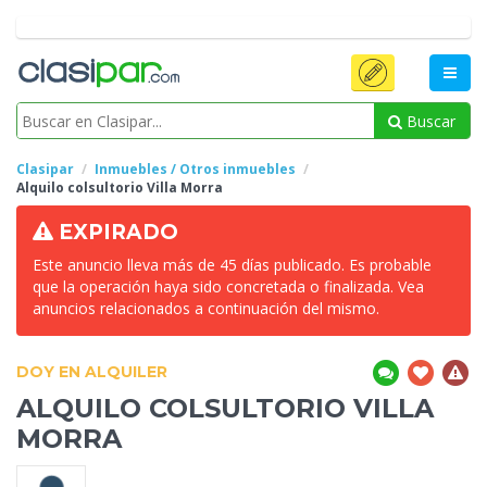
Buscar
Clasipar
Inmuebles / Otros inmuebles
Alquilo colsultorio Villa
Morra
EXPIRADO
Este anuncio lleva más de 45 días publicado. Es probable
que la operación haya sido concretada o finalizada. Vea
anuncios relacionados a continuación del mismo.
DOY EN ALQUILER
ALQUILO COLSULTORIO VILLA
MORRA