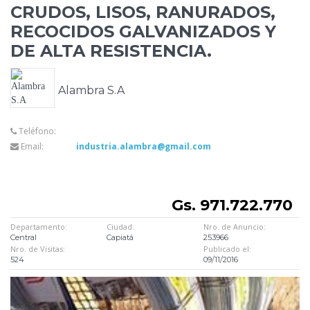
CRUDOS, LISOS, RANURADOS,
RECOCIDOS GALVANIZADOS Y
DE ALTA RESISTENCIA.
Alambra S.A
Teléfono:
Email:
industria.alambra@gmail.com
Gs. 971.722.770
Departamento:
Ciudad:
Nro. de Anuncio:
Central
Capiatá
253966
Nro. de Visitas:
Publicado el:
524
09/11/2016