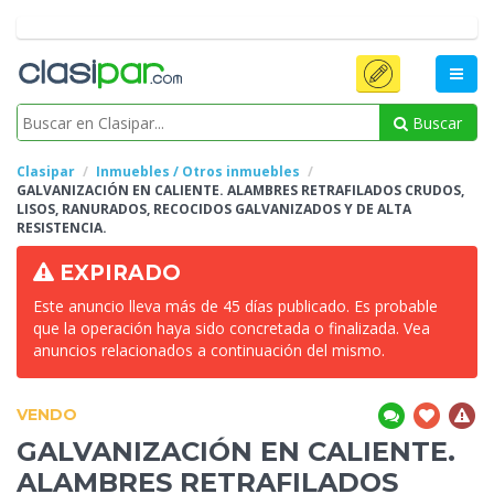
Buscar
Clasipar
Inmuebles / Otros inmuebles
GALVANIZACIÓN EN
CALIENTE. ALAMBRES RETRAFILADOS CRUDOS,
LISOS, RANURADOS, RECOCIDOS GALVANIZADOS Y DE ALTA
RESISTENCIA.
EXPIRADO
Este anuncio lleva más de 45 días publicado. Es probable
que la operación haya sido concretada o finalizada. Vea
anuncios relacionados a continuación del mismo.
VENDO
GALVANIZACIÓN EN
CALIENTE.
ALAMBRES RETRAFILADOS