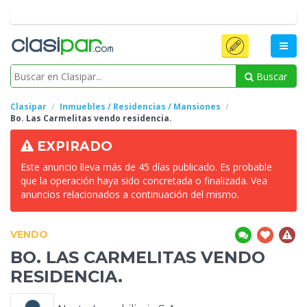
Buscar
Clasipar
Inmuebles / Residencias / Mansiones
Bo. Las
Carmelitas vendo residencia.
EXPIRADO
Este anuncio lleva más de 45 días publicado. Es probable
que la operación haya sido concretada o finalizada. Vea
anuncios relacionados a continuación del mismo.
VENDO
BO. LAS
CARMELITAS VENDO
RESIDENCIA.