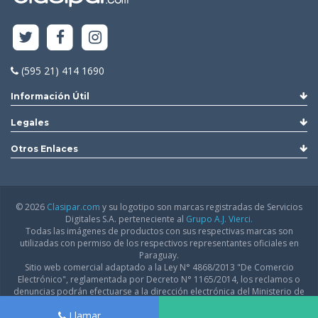
(595 21) 414 1690
Información Útil
Legales
Otros Enlaces
© 2026
Clasipar.com
y su logotipo son marcas registradas de Servicios
Digitales S.A. perteneciente al
Grupo A.J. Vierci.
Todas las imágenes de productos con sus respectivas marcas son
utilizadas con permiso de los respectivos representantes oficiales en
Paraguay.
Sitio web comercial adaptado a la Ley N° 4868/2013 "De Comercio
Electrónico", reglamentada por Decreto N° 1165/2014, los reclamos o
denuncias podrán efectuarse a la dirección electrónica del Ministerio de
Industria y Comercio:
infodgfdce@mic.gov.py
Llamar