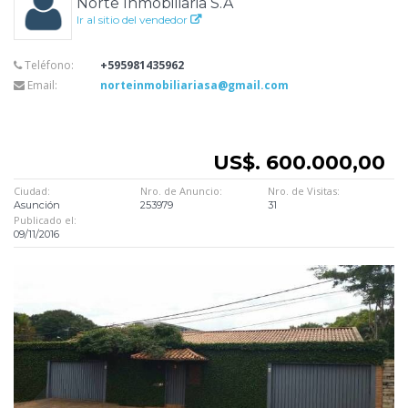
Norte Inmobiliaria S.A
Ir al sitio del vendedor
Teléfono:
+595981435962
Email:
norteinmobiliariasa@gmail.com
US$. 600.000,00
Ciudad:
Nro. de Anuncio:
Nro. de Visitas:
Asunción
253979
31
Publicado el:
09/11/2016