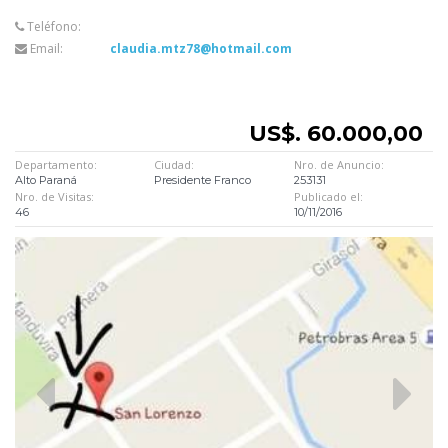
Teléfono:
Email:
claudia.mtz78@hotmail.com
US$. 60.000,00
Departamento:
Ciudad:
Nro. de Anuncio:
Alto Paraná
Presidente Franco
253131
Nro. de Visitas:
Publicado el:
46
10/11/2016