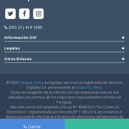
(595 21) 414 1690
Información Útil
Legales
Otros Enlaces
© 2026
Clasipar.com
y su logotipo son marcas registradas de Servicios
Digitales S.A. perteneciente al
Grupo A.J. Vierci.
Todas las imágenes de productos con sus respectivas marcas son
utilizadas con permiso de los respectivos representantes oficiales en
Paraguay.
Sitio web comercial adaptado a la Ley N° 4868/2013 "De Comercio
Electrónico", reglamentada por Decreto N° 1165/2014, los reclamos o
denuncias podrán efectuarse a la dirección electrónica del Ministerio de
Industria y Comercio:
infodgfdce@mic.gov.py
Llamar