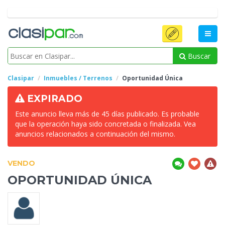
Buscar
Clasipar
Inmuebles / Terrenos
Oportunidad
Única
EXPIRADO
Este anuncio lleva más de 45 días publicado. Es probable
que la operación haya sido concretada o finalizada. Vea
anuncios relacionados a continuación del mismo.
VENDO
OPORTUNIDAD
ÚNICA