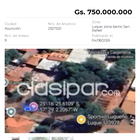
Gs. 750.000.000
Zona
Ciudad:
Nro. de Anuncio:
Luque, zona barrio San
Asunción
2927520
Rafael
Nro. de Visitas:
Publicado el:
9
04/08/2026