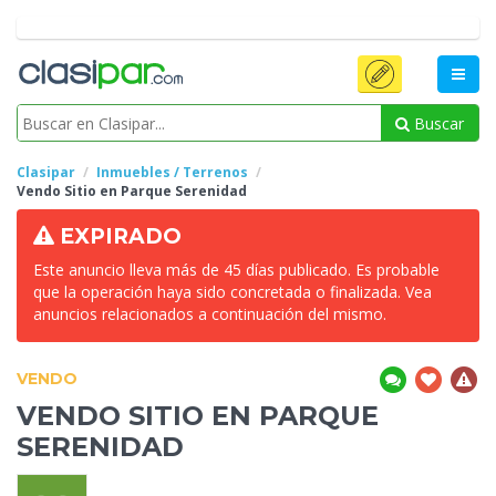
Buscar
Clasipar
Inmuebles / Terrenos
Vendo Sitio
en Parque Serenidad
EXPIRADO
Este anuncio lleva más de 45 días publicado. Es probable
que la operación haya sido concretada o finalizada. Vea
anuncios relacionados a continuación del mismo.
VENDO
VENDO SITIO
EN PARQUE
SERENIDAD