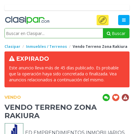
Buscar
Clasipar
Inmuebles / Terrenos
Vendo Terreno
Zona Rakiura
EXPIRADO
Este anuncio lleva más de 45 días publicado. Es probable
que la operación haya sido concretada o finalizada. Vea
anuncios relacionados a continuación del mismo.
VENDO
VENDO TERRENO
ZONA
RAKIURA
ED EMPRENDIMIENTOS INMOBILIARIOS