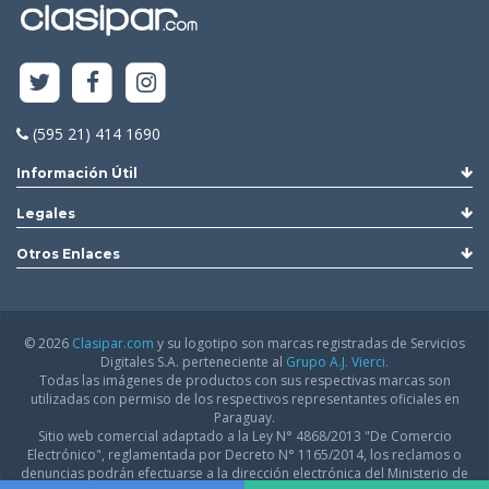
(595 21) 414 1690
Información Útil
Legales
Otros Enlaces
© 2026
Clasipar.com
y su logotipo son marcas registradas de Servicios
Digitales S.A. perteneciente al
Grupo A.J. Vierci.
Todas las imágenes de productos con sus respectivas marcas son
utilizadas con permiso de los respectivos representantes oficiales en
Paraguay.
Sitio web comercial adaptado a la Ley N° 4868/2013 "De Comercio
Electrónico", reglamentada por Decreto N° 1165/2014, los reclamos o
denuncias podrán efectuarse a la dirección electrónica del Ministerio de