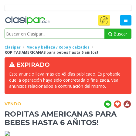
Buscar
Clasipar
Moda y belleza / Ropa y calzados
ROPITAS
AMERICANAS para bebes hasta 6 añitos!
EXPIRADO
Este anuncio lleva más de 45 días publicado. Es probable
que la operación haya sido concretada o finalizada. Vea
anuncios relacionados a continuación del mismo.
VENDO
ROPITAS
AMERICANAS PARA
BEBES HASTA 6 AÑITOS!