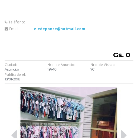
Teléfono:
Email:
eledeponce@hotmail.com
Gs. 0
Ciudad:
Nro. de Anuncio:
Nro. de Visitas:
Asunción
19740
701
Publicado el:
10/01/2018