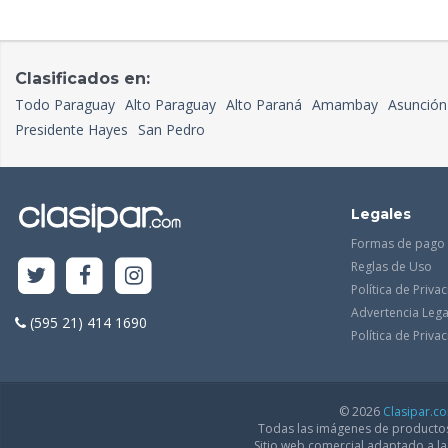
Clasificados en:
Todo Paraguay
Alto Paraguay
Alto Paraná
Amambay
Asunción
Presidente Hayes
San Pedro
Legales
Formas de pago
Reglas de Uso
Política de Priva
Advertencia Lega
(595 21) 414 1690
Política de Priv
© 2026
Clasipar.c
Todas las imágenes de productos 
Sitio web comercial adaptado a l