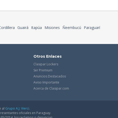
Cordillera
Guairá
Itapúa
Misiones
Ñeembucú
Paraguarí
Otros Enlaces
Clasipar Lockers
Ser Premium
Anuncios Destacados
Aviso Importante
Acerca de Clasipar.com
e al
Grupo A.J. Vierci.
resentantes oficiales en Paraguay.
165/2014, los reclamos o denuncias