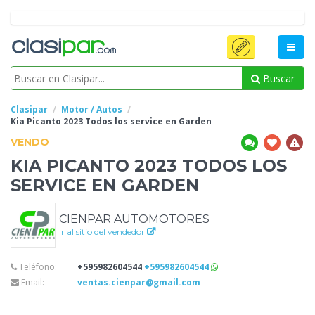
Buscar
Clasipar
Motor / Autos
Kia Picanto
2023 Todos los service en Garden
VENDO
KIA PICANTO
2023 TODOS LOS
SERVICE EN GARDEN
CIENPAR AUTOMOTORES
Ir al sitio del vendedor
Teléfono:
+595982604544
+595982604544
Email:
ventas.cienpar@gmail.com