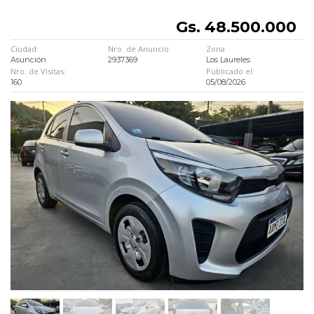
Gs. 48.500.000
Ciudad:
Nro. de Anuncio:
Zona
Asunción
2937369
Los Laureles
Nro. de Visitas:
Publicado el:
160
05/08/2026