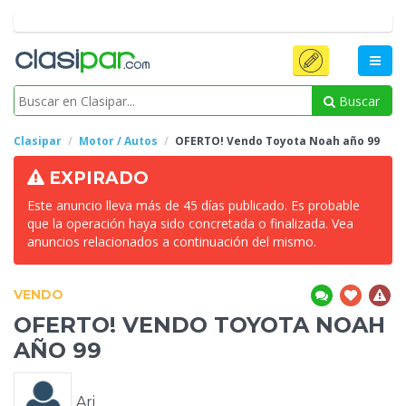
Buscar
Clasipar
Motor / Autos
OFERTO! Vendo Toyota Noah
año 99
EXPIRADO
Este anuncio lleva más de 45 días publicado. Es probable
que la operación haya sido concretada o finalizada. Vea
anuncios relacionados a continuación del mismo.
VENDO
OFERTO! VENDO TOYOTA NOAH
AÑO 99
Ari