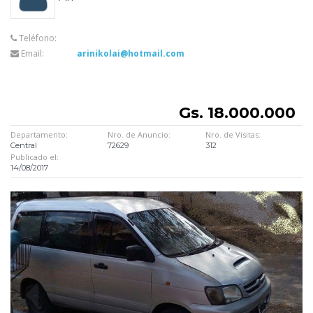
Teléfono:
Email:
arinikolai@hotmail.com
Gs. 18.000.000
Departamento:
Nro. de Anuncio:
Nro. de Visitas:
Central
72629
312
Publicado el:
14/08/2017