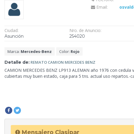
Email:
osvald
Ciudad:
Nro. de Anuncio:
Asunción
254020
Marca:
Mercedes-Benz
Color:
Rojo
Detalle de:
REMATO
CAMION MERCEDES BENZ
CAMION MERCEDES BENZ LP913 ALEMAN año 1976 con cedula verde,
cubiertas muy buen estado,
caja para 5 tns. actual uso repartos.-c
Mensajero Clasipar