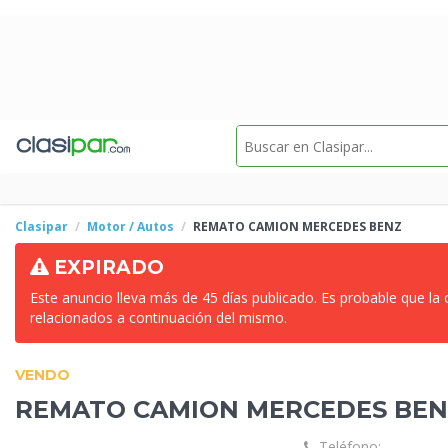
Clasipar
Motor / Autos
REMATO
CAMION MERCEDES BENZ
EXPIRADO
Este anuncio lleva más de 45 días publicado. Es probable que la
relacionados a continuación del mismo.
VENDO
REMATO
CAMION MERCEDES BE
Teléfono: