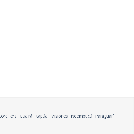
Cordillera
Guairá
Itapúa
Misiones
Ñeembucú
Paraguarí