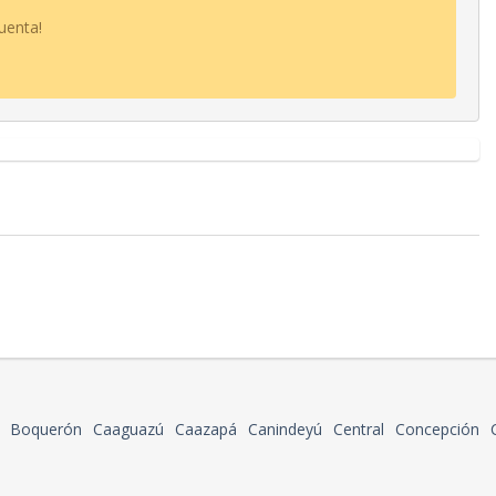
uenta!
Boquerón
Caaguazú
Caazapá
Canindeyú
Central
Concepción