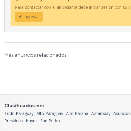
Para contactar con el anunciante debe iniciar sesion con su c
Ingresar
Más anuncios relacionados
Clasificados en:
Todo Paraguay
Alto Paraguay
Alto Paraná
Amambay
Asunción
Presidente Hayes
San Pedro