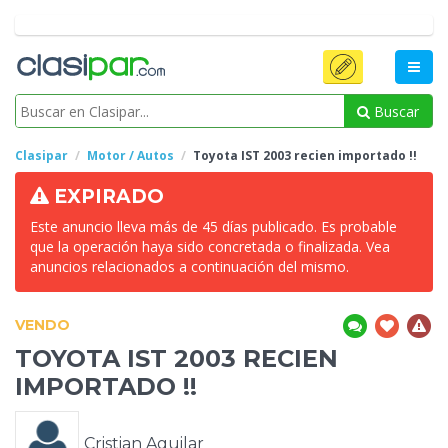
Buscar
Clasipar
Motor / Autos
Toyota IST 2003 recien importado
!!
EXPIRADO
Este anuncio lleva más de 45 días publicado. Es probable
que la operación haya sido concretada o finalizada. Vea
anuncios relacionados a continuación del mismo.
VENDO
TOYOTA IST 2003 RECIEN
IMPORTADO
!!
Cristian Aguilar