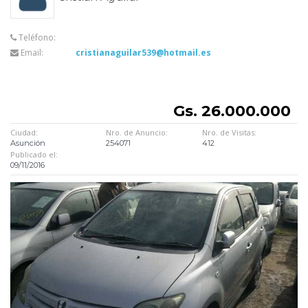
Teléfono:
Email:
cristianaguilar539@hotmail.es
Gs. 26.000.000
Ciudad:
Nro. de Anuncio:
Nro. de Visitas:
Asunción
254071
412
Publicado el:
09/11/2016