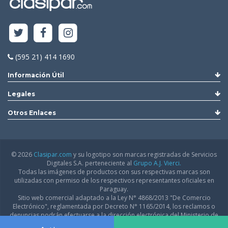
(595 21) 414 1690
Información Útil
Legales
Otros Enlaces
© 2026
Clasipar.com
y su logotipo son marcas registradas de Servicios
Digitales S.A. perteneciente al
Grupo A.J. Vierci.
Todas las imágenes de productos con sus respectivas marcas son
utilizadas con permiso de los respectivos representantes oficiales en
Paraguay.
Sitio web comercial adaptado a la Ley N° 4868/2013 "De Comercio
Electrónico", reglamentada por Decreto N° 1165/2014, los reclamos o
denuncias podrán efectuarse a la dirección electrónica del Ministerio de
Industria y Comercio:
infodgfdce@mic.gov.py