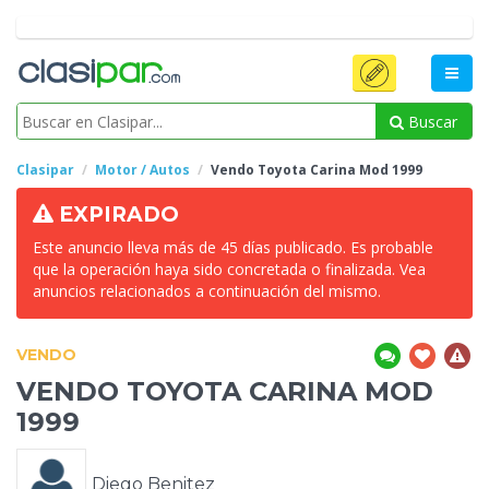
Buscar
Clasipar
Motor / Autos
Vendo Toyota Carina
Mod 1999
EXPIRADO
Este anuncio lleva más de 45 días publicado. Es probable
que la operación haya sido concretada o finalizada. Vea
anuncios relacionados a continuación del mismo.
VENDO
VENDO TOYOTA CARINA
MOD
1999
Diego Benitez