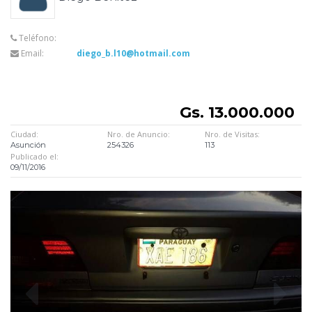
Teléfono:
Email:
diego_b.l10@hotmail.com
Gs. 13.000.000
Ciudad:
Nro. de Anuncio:
Nro. de Visitas:
Asunción
254326
113
Publicado el:
09/11/2016