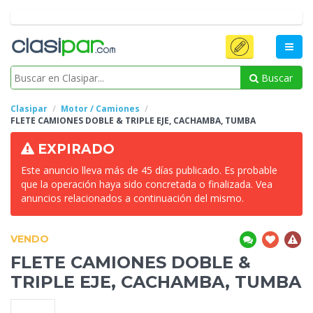
Buscar
Clasipar
Motor / Camiones
FLETE
CAMIONES DOBLE & TRIPLE EJE, CACHAMBA, TUMBA
EXPIRADO
Este anuncio lleva más de 45 días publicado. Es probable
que la operación haya sido concretada o finalizada. Vea
anuncios relacionados a continuación del mismo.
VENDO
FLETE
CAMIONES DOBLE &
TRIPLE EJE, CACHAMBA, TUMBA