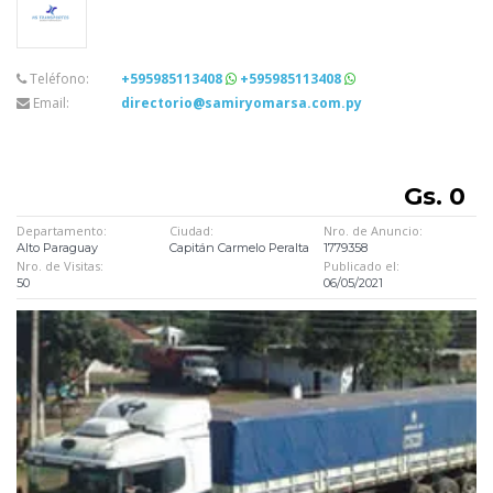
Teléfono:
+595985113408
+595985113408
Email:
directorio@samiryomarsa.com.py
Gs. 0
Departamento:
Ciudad:
Nro. de Anuncio:
Alto Paraguay
Capitán Carmelo Peralta
1779358
Nro. de Visitas:
Publicado el:
50
06/05/2021