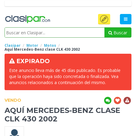
Buscar
Clasipar
Motor
Motos
Aquí Mercedes-Benz clase CLK 430 2002
EXPIRADO
Este anuncio lleva más de 45 días publicado. Es probable
que la operación haya sido concretada o finalizada. Vea
anuncios relacionados a continuación del mismo.
VENDO
AQUÍ
MERCEDES-BENZ CLASE
CLK 430 2002