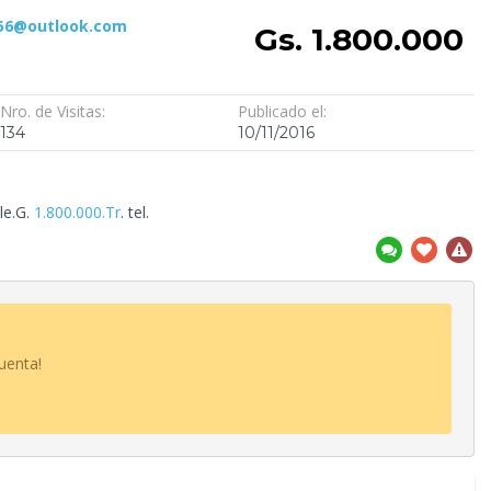
56@outlook.com
Gs. 1.800.000
Nro. de Visitas:
Publicado el:
134
10/11/2016
le.G.
1.800.000.Tr
. tel.
uenta!