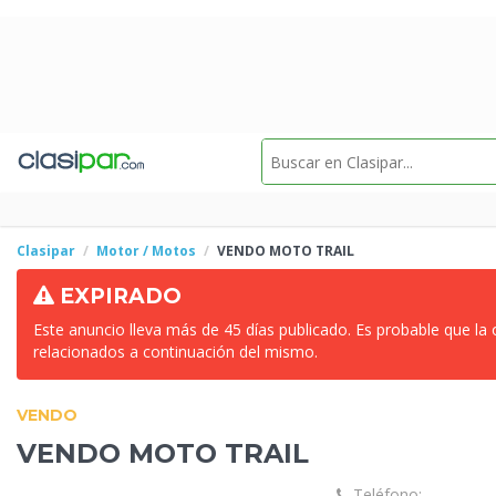
Clasipar
Motor / Motos
VENDO
MOTO TRAIL
EXPIRADO
Este anuncio lleva más de 45 días publicado. Es probable que la
relacionados a continuación del mismo.
VENDO
VENDO
MOTO TRAIL
Teléfono: