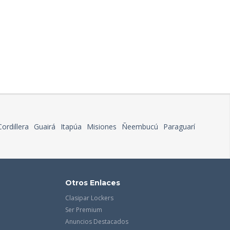
Cordillera
Guairá
Itapúa
Misiones
Ñeembucú
Paraguarí
Otros Enlaces
Clasipar Lockers
Ser Premium
Anuncios Destacados