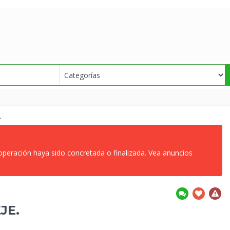
.
 operación haya sido concretada o finalizada. Vea anuncios
JE.