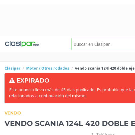
Clasipar
Motor / Otros rodados
vendo scania 124l
420 doble eje
EXPIRADO
Este anuncio lleva más de 45 días publicado. Es probable que la
relacionados a continuación del mismo.
VENDO
VENDO SCANIA 124L
420 DOBLE E
Teléfono: