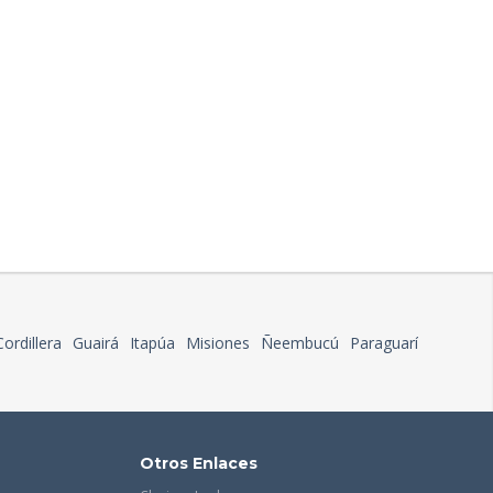
Cordillera
Guairá
Itapúa
Misiones
Ñeembucú
Paraguarí
Otros Enlaces