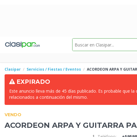
Clasipar
Servicios / Fiestas / Eventos
ACORDEON ARPA Y GUITA
EXPIRADO
Este anuncio lleva más de 45 días publicado. Es probable que la
relacionados a continuación del mismo.
VENDO
ACORDEON ARPA Y GUITARRA P
Teléfono:
+59598