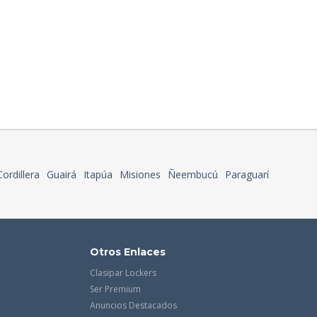
Cordillera
Guairá
Itapúa
Misiones
Ñeembucú
Paraguarí
Otros Enlaces
Clasipar Lockers
Ser Premium
Anuncios Destacados