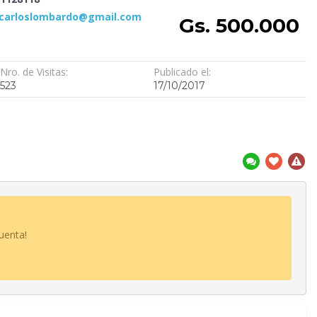
.carloslombardo@gmail.com
Gs. 500.000
Nro. de Visitas:
Publicado el:
523
17/10/2017
uenta!