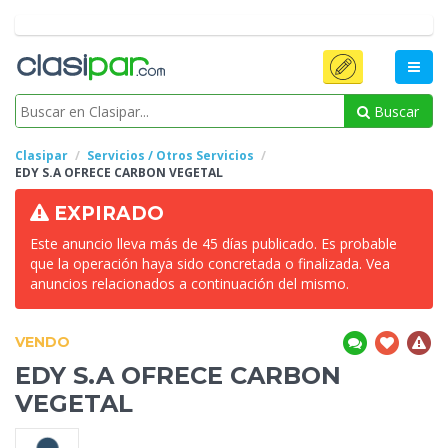
Buscar
Clasipar
Servicios / Otros Servicios
EDY S.A OFRECE
CARBON VEGETAL
EXPIRADO
Este anuncio lleva más de 45 días publicado. Es probable
que la operación haya sido concretada o finalizada. Vea
anuncios relacionados a continuación del mismo.
VENDO
EDY S.A OFRECE
CARBON
VEGETAL