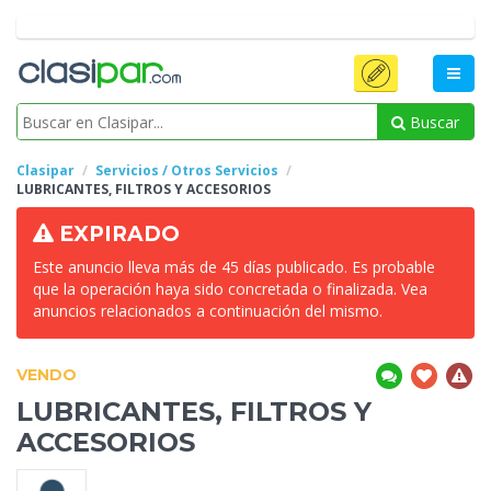
Buscar
Clasipar
Servicios / Otros Servicios
LUBRICANTES, FILTROS Y
ACCESORIOS
EXPIRADO
Este anuncio lleva más de 45 días publicado. Es probable
que la operación haya sido concretada o finalizada. Vea
anuncios relacionados a continuación del mismo.
VENDO
LUBRICANTES, FILTROS Y
ACCESORIOS