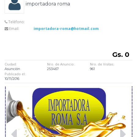
importadora roma
Teléfono:
Email:
importadora-roma@hotmail.com
Gs. 0
Ciudad:
Nro. de Anuncio:
Nro. de Visitas:
Asunción
253467
961
Publicado el:
10/11/2016