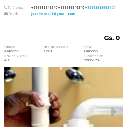
Teléfono:
+595986946240 +595986946240
+595985836921
Email:
jvservitec01@gmail.com
Gs. 0
Ciudad:
Nro. de Anuncio:
Zona
Asunción
19388
Asunción
Nro. de Visitas:
Publicado el:
458
30/10/2020