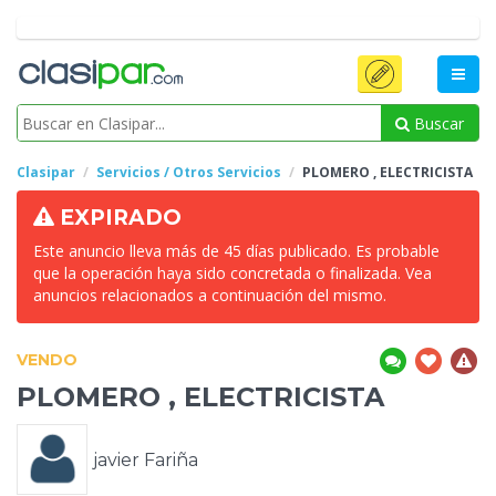
Buscar
Clasipar
Servicios / Otros Servicios
PLOMERO
, ELECTRICISTA
EXPIRADO
Este anuncio lleva más de 45 días publicado. Es probable
que la operación haya sido concretada o finalizada. Vea
anuncios relacionados a continuación del mismo.
VENDO
PLOMERO
, ELECTRICISTA
javier Fariña