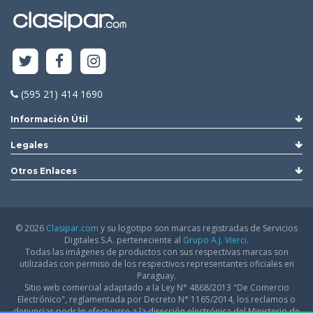
(595 21) 414 1690
Información Útil
Legales
Otros Enlaces
© 2026
Clasipar.com
y su logotipo son marcas registradas de Servicios
Digitales S.A. perteneciente al
Grupo A.J. Vierci.
Todas las imágenes de productos con sus respectivas marcas son
utilizadas con permiso de los respectivos representantes oficiales en
Paraguay.
Sitio web comercial adaptado a la Ley N° 4868/2013 "De Comercio
Electrónico", reglamentada por Decreto N° 1165/2014, los reclamos o
denuncias podrán efectuarse a la dirección electrónica del Ministerio de