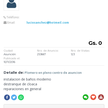
Teléfono:
Email:
luciosanchez@hotmeil.com
Gs. 0
Ciudad:
Nro. de Anuncio:
Nro. de Visitas:
Asunción
253667
123
Publicado el:
10/11/2016
Detalle de:
Plomero en pleno
centro de asuncion
instalacion de baños moderno
destranque de cloaca
reparaciones
en general