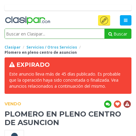
Buscar
Clasipar
Servicios / Otros Servicios
Plomero en pleno
centro de asuncion
EXPIRADO
Este anuncio lleva más de 45 días publicado. Es probable
que la operación haya sido concretada o finalizada. Vea
anuncios relacionados a continuación del mismo.
VENDO
PLOMERO EN PLENO
CENTRO
DE ASUNCION