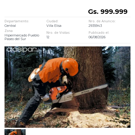
Gs. 999.999
Departamento:
Ciudad:
Nro. de Anuncio:
Central
Villa Elisa
2935943
Zona
Nro. de Visitas:
Publicado el:
Hipermercado Pueblo
12
06/08/2026
Paseo del Sur