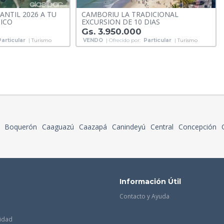
NTIL 2026 A TU
CAMBORIU LA TRADICIONAL
ICO
EXCURSION DE 10 DIAS
Gs. 3.950.000
Particular
|
Turismo
VENDO
| Ofrecido por:
Particular
|
Turismo
Boquerón
Caaguazú
Caazapá
Canindeyú
Central
Concepción
Información Útil
Contacto y Ayuda
cidad