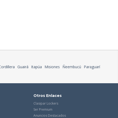
Cordillera
Guairá
Itapúa
Misiones
Ñeembucú
Paraguarí
Otros Enlaces
Clasipar Lockers
Ser Premium
Anuncios Destacados