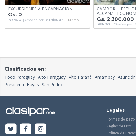
EXCURSIONES A ENCARNACION
CAMBORIU ESTUDIA
ALCANZE ECONOM
Gs. 0
Gs. 2.300.000
VENDO
| Ofrecido por:
Particular
|
Turismo
VENDO
| Ofrecido por:
Clasificados en:
Todo Paraguay
Alto Paraguay
Alto Paraná
Amambay
Asunción
Presidente Hayes
San Pedro
Legales
Formas de pago
Reglas de Uso
Política de Priva