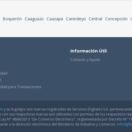
Boquerón
Caaguazú
Caazapá
Canindeyú
Central
Concepción
Información Útil
Contacto y Ayuda
cidad
l
acidad para Transacciones
om
y su logotipo son marcas registradas de Servicios Digitales S.A. pertenecient
con sus respectivas marcas son utilizadas con permiso de los respectivos rep
a Ley N° 4868/2013 "De Comercio Electrónico", reglamentada por Decreto N° 1
arse a la dirección electrónica del Ministerio de Industria y Comercio:
infodgf