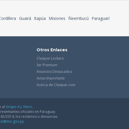
Cordillera
Guairá
Itapúa
Misiones
Ñeembucú
Paraguarí
Otros Enlaces
Clasipar Lockers
Ser Premium
Anuncios Destacados
Aviso Importante
Acerca de Clasipar.com
e al
Grupo A.J. Vierci.
resentantes oficiales en Paraguay.
165/2014, los reclamos o denuncias
dce@mic.gov.py