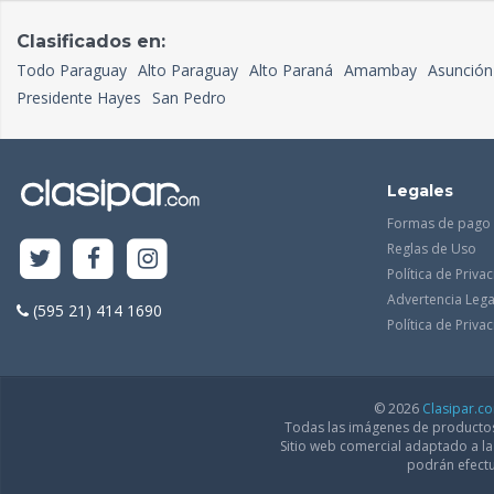
Clasificados en:
Todo Paraguay
Alto Paraguay
Alto Paraná
Amambay
Asunción
Presidente Hayes
San Pedro
Legales
Formas de pago
Reglas de Uso
Política de Priva
Advertencia Lega
(595 21) 414 1690
Política de Priv
© 2026
Clasipar.c
Todas las imágenes de productos 
Sitio web comercial adaptado a l
podrán efectu