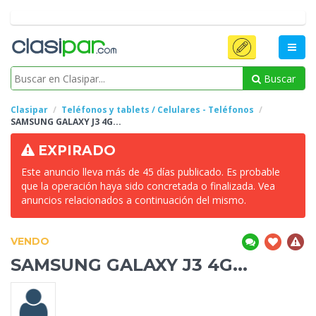
Buscar
Clasipar
Teléfonos y tablets / Celulares - Teléfonos
SAMSUNG GALAXY J3
4G...
EXPIRADO
Este anuncio lleva más de 45 días publicado. Es probable
que la operación haya sido concretada o finalizada. Vea
anuncios relacionados a continuación del mismo.
VENDO
SAMSUNG GALAXY J3
4G...