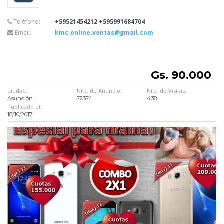
Teléfono:
+59521454212 +595991684704
Email:
kmc.online.ventas@gmail.com
Gs. 90.000
Ciudad:
Nro. de Anuncio:
Nro. de Visitas:
Asunción
72374
438
Publicado el:
18/10/2017