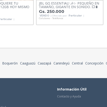
DQUIERE TU
JBL GO ESSENTIAL! 🎶✨ PEQUEÑO EN
512GB HOY MISMO
TAMAÑO, GIGANTE EN SONIDO. 💥🔋
Gs. 250.000
VENDO
| Ofrecido por:
Particular
|
Celulares - Teléfonos
Particular
|
Boquerón
Caaguazú
Caazapá
Canindeyú
Central
Concepción
Información Útil
Contacto y Ayuda