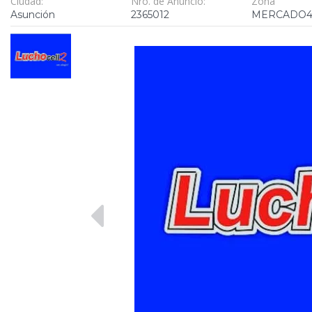
Ciudad:
Nro. de Anuncio:
Zona
Asunción
2365012
MERCADO