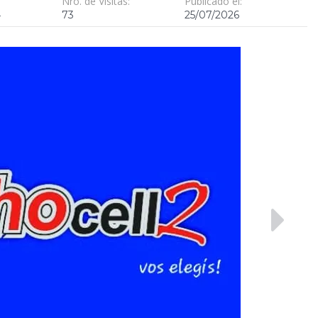
Nro. de Visitas:
Publicado el:
4
73
25/07/2026