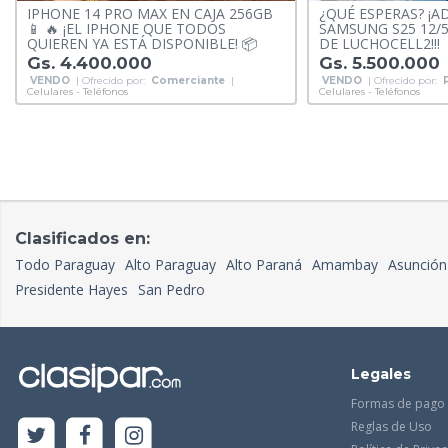
IPHONE 14 PRO MAX EN CAJA 256GB
¿QUÉ ESPERAS? ¡A
📱 🔥 ¡EL IPHONE QUE TODOS
SAMSUNG S25 12/
QUIEREN YA ESTÁ DISPONIBLE! 📦
DE LUCHOCELL2!!!
Gs. 4.400.000
Gs. 5.500.000
VENDO
| Ofrecido por:
Comerciante
|
VENDO
| Ofrecido por:
Celulares - Teléfonos
Celulares - Teléfonos
Clasificados en:
Todo Paraguay
Alto Paraguay
Alto Paraná
Amambay
Asunción
Presidente Hayes
San Pedro
Legales
Formas de pago
Reglas de Uso