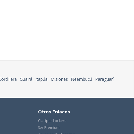
Cordillera
Guairá
Itapúa
Misiones
Ñeembucú
Paraguarí
Otros Enlaces
Clasipar Lockers
Ser Premium