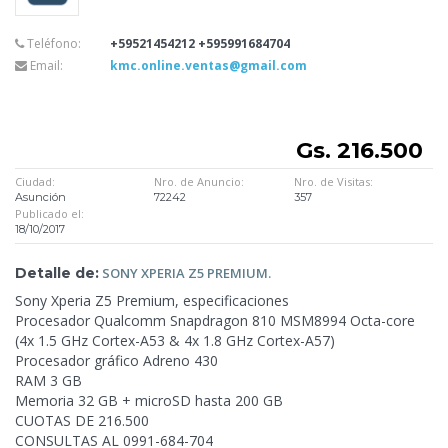
Teléfono:
+59521454212 +595991684704
Email:
kmc.online.ventas@gmail.com
Gs. 216.500
Ciudad:
Nro. de Anuncio:
Nro. de Visitas:
Asunción
72242
357
Publicado el:
18/10/2017
Detalle de:
SONY
XPERIA Z5 PREMIUM.
Sony Xperia Z5 Premium, especificaciones
Procesador Qualcomm Snapdragon
810 MSM8994 Octa-core
(4x 1.5 GHz Cortex-A53 & 4x 1.8 GHz Cortex-A57)
Procesador gráfico Adreno 430
RAM 3 GB
Memoria 32 GB + microSD hasta 200 GB
CUOTAS DE 216.500
CONSULTAS AL 0991-684-704