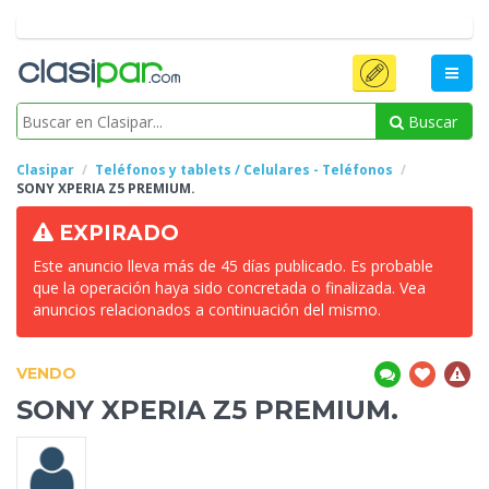
Buscar
Clasipar
Teléfonos y tablets / Celulares - Teléfonos
SONY
XPERIA Z5 PREMIUM.
EXPIRADO
Este anuncio lleva más de 45 días publicado. Es probable
que la operación haya sido concretada o finalizada. Vea
anuncios relacionados a continuación del mismo.
VENDO
SONY
XPERIA Z5 PREMIUM.