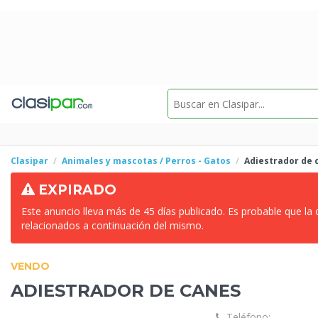
Clasipar
Animales y mascotas / Perros - Gatos
Adiestrador de
EXPIRADO
Este anuncio lleva más de 45 días publicado. Es probable que la
relacionados a continuación del mismo.
VENDO
ADIESTRADOR DE
CANES
Teléfono: