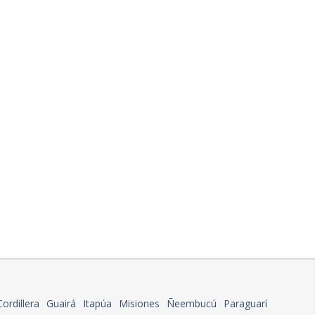
Cordillera
Guairá
Itapúa
Misiones
Ñeembucú
Paraguarí