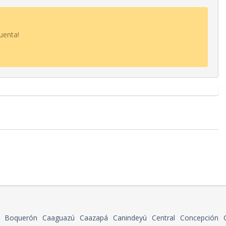
uenta!
Boquerón
Caaguazú
Caazapá
Canindeyú
Central
Concepción