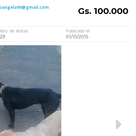
oangela90@gmail.com
Gs. 100.000
Nro. de Visitas:
Publicado el:
29
01/10/2015