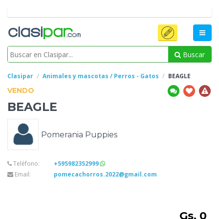
Buscar
Clasipar
Animales y mascotas / Perros - Gatos
BEAGLE
VENDO
BEAGLE
Pomerania Puppies
Teléfono:
+595982352999
Email:
pomecachorros.2022@gmail.com
Gs. 0